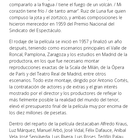
compararlo a la fragua / tiene el fuego de un volcán. / Mi
corazón tiene frío / de tanto amar”. Ruiz de Luna fue quien
compuso la jota y el zortzico, y ambas composiciones le
hicieron merecedor en 1959 del Premio Nacional del
Sindicato del Espectáculo.
El rodaje de la película se inició en 1957 y finalizó un año
después, teniendo como escenarios principales el Valle de
Roncal, Pamplona, Zaragoza y los estudios en Madrid de la
productora, en los que fue necesario montar
reproducciones exactas de la Scala de Milán, de la Ópera
de París y del Teatro Real de Madrid, entre otros
escenarios. Todo este montaje, dirigido por Antonio Cortés,
la contratación de actores y de extras y el gran interés
mostrado por el director y los productores de reflejar lo
más fielmente posible la realidad del mundo del tenor,
elevó el presupuesto final de la película muy por encima de
los diez millones de pesetas.
Dentro del reparto de la película destacaban Alfredo Kraus,
Luz Márquez, Manuel Arbó, José Vidal, Félix Dafauce, Aníbal
Vela, José Sepúlveda, Luis Rivera, Luis Roses, Teófilo Palau,