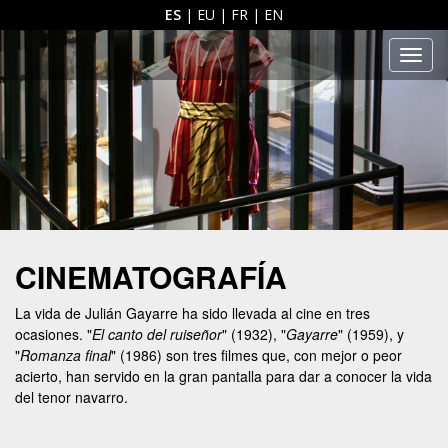
ES
|
EU
|
FR
|
EN
Men
CINEMATOGRAFÍA
La vida de Julián Gayarre ha sido llevada al cine en tres
ocasiones. "
El canto del ruiseñor
" (1932), "
Gayarre
" (1959), y
"
Romanza final
" (1986) son tres filmes que, con mejor o peor
acierto, han servido en la gran pantalla para dar a conocer la vida
del tenor navarro.