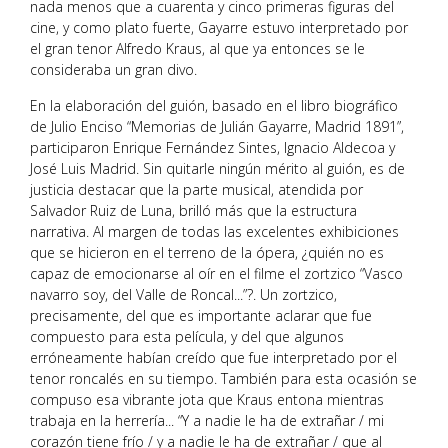
nada menos que a cuarenta y cinco primeras figuras del
cine, y como plato fuerte, Gayarre estuvo interpretado por
el gran tenor Alfredo Kraus, al que ya entonces se le
consideraba un gran divo.
En la elaboración del guión, basado en el libro biográfico
de Julio Enciso “Memorias de Julián Gayarre, Madrid 1891”,
participaron Enrique Fernández Sintes, Ignacio Aldecoa y
José Luis Madrid. Sin quitarle ningún mérito al guión, es de
justicia destacar que la parte musical, atendida por
Salvador Ruiz de Luna, brilló más que la estructura
narrativa. Al margen de todas las excelentes exhibiciones
que se hicieron en el terreno de la ópera, ¿quién no es
capaz de emocionarse al oír en el filme el zortzico “Vasco
navarro soy, del Valle de Roncal...”?. Un zortzico,
precisamente, del que es importante aclarar que fue
compuesto para esta película, y del que algunos
erróneamente habían creído que fue interpretado por el
tenor roncalés en su tiempo. También para esta ocasión se
compuso esa vibrante jota que Kraus entona mientras
trabaja en la herrería... “Y a nadie le ha de extrañar / mi
corazón tiene frío / y a nadie le ha de extrañar / que al