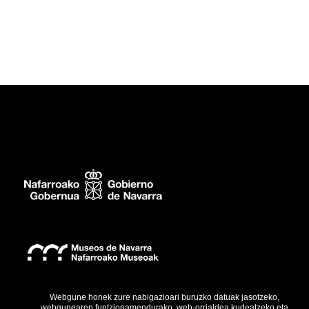
Webgune honek zure nabigazioari buruzko datuak jasotzeko,
webgunearen funtzionamendurako, web-orrialdea kudeatzeko eta