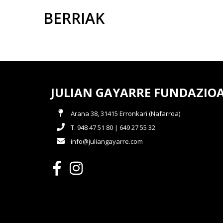
BERRIAK
JULIAN GAYARRE FUNDAZIO
Arana 38, 31415 Erronkari (Nafarroa)
T. 948 47 51 80 | 649 27 55 32
info@juliangayarre.com