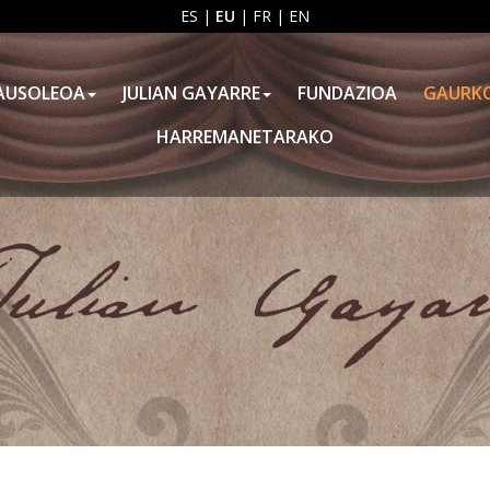
ES
|
EU
|
FR
|
EN
AUSOLEOA
JULIAN GAYARRE
FUNDAZIOA
GAURK
HARREMANETARAKO