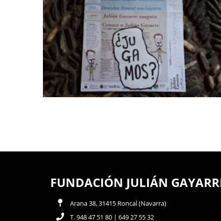
FUNDACIÓN JULIÁN GAYARR
Arana 38, 31415 Roncal (Navarra)
T. 948 47 51 80 | 649 27 55 32