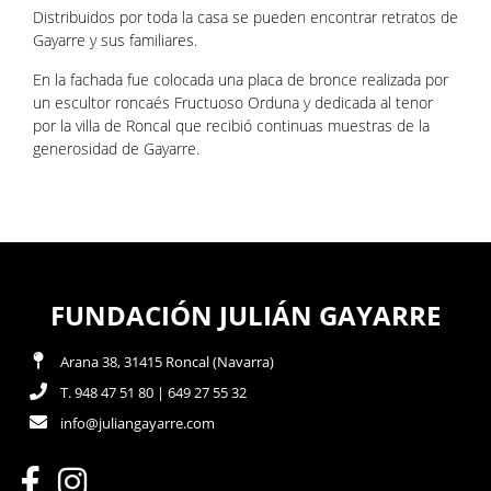
Distribuidos por toda la casa se pueden encontrar retratos de
Gayarre y sus familiares.
En la fachada fue colocada una placa de bronce realizada por
un escultor roncaés Fructuoso Orduna y dedicada al tenor
por la villa de Roncal que recibió continuas muestras de la
generosidad de Gayarre.
FUNDACIÓN JULIÁN GAYARRE
Arana 38, 31415 Roncal (Navarra)
T. 948 47 51 80 | 649 27 55 32
info@juliangayarre.com