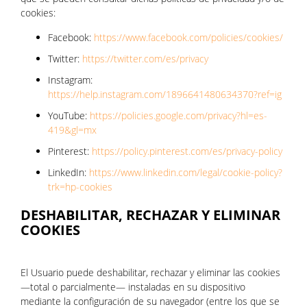
cookies:
Facebook:
https://www.facebook.com/policies/cookies/
Twitter:
https://twitter.com/es/privacy
Instagram:
https://help.instagram.com/1896641480634370?ref=ig
YouTube:
https://policies.google.com/privacy?hl=es-
419&gl=mx
Pinterest:
https://policy.pinterest.com/es/privacy-policy
LinkedIn:
https://www.linkedin.com/legal/cookie-policy?
trk=hp-cookies
DESHABILITAR, RECHAZAR Y ELIMINAR
COOKIES
El Usuario puede deshabilitar, rechazar y eliminar las cookies
—total o parcialmente— instaladas en su dispositivo
mediante la configuración de su navegador (entre los que se