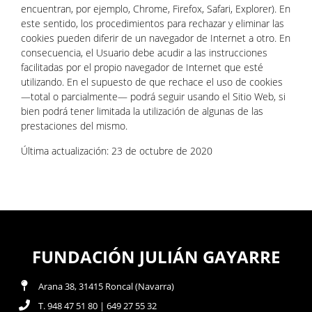
encuentran, por ejemplo, Chrome, Firefox, Safari, Explorer). En
este sentido, los procedimientos para rechazar y eliminar las
cookies pueden diferir de un navegador de Internet a otro. En
consecuencia, el Usuario debe acudir a las instrucciones
facilitadas por el propio navegador de Internet que esté
utilizando. En el supuesto de que rechace el uso de cookies
—total o parcialmente— podrá seguir usando el Sitio Web, si
bien podrá tener limitada la utilización de algunas de las
prestaciones del mismo.
Última actualización: 23 de octubre de 2020
FUNDACIÓN JULIÁN GAYARRE
Arana 38, 31415 Roncal (Navarra)
T. 948 47 51 80 | 649 27 55 32