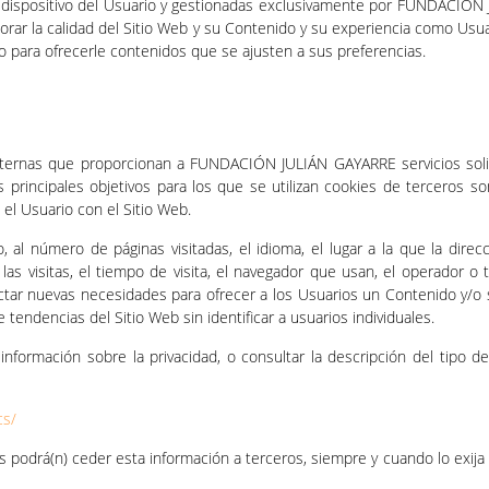
 dispositivo del Usuario y gestionadas exclusivamente por FUNDACIÓN 
rar la calidad del Sitio Web y su Contenido y su experiencia como Usu
do para ofrecerle contenidos que se ajusten a sus preferencias.
externas que proporcionan a FUNDACIÓN JULIÁN GAYARRE servicios solic
s principales objetivos para los que se utilizan cookies de terceros so
 el Usuario con el Sitio Web.
, al número de páginas visitadas, el idioma, el lugar a la que la dir
as visitas, el tiempo de visita, el navegador que usan, el operador o ti
tectar nuevas necesidades para ofrecer a los Usuarios un Contenido y/o s
tendencias del Sitio Web sin identificar a usuarios individuales.
formación sobre la privacidad, o consultar la descripción del tipo de c
cs/
s podrá(n) ceder esta información a terceros, siempre y cuando lo exija