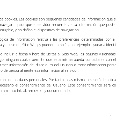
ón de cookies. Las cookies son pequeñas cantidades de información que 
ra navegar— para que el servidor recuerde cierta información que post
 amigable, y no dañan el dispositivo de navegación.
ida de información relativa a las preferencias determinadas por el 
 y el uso del Sitio Web, y pueden también, por ejemplo, ayudar a identifi
incluir la fecha y hora de visitas al Sitio Web, las páginas visionada
rgo, ninguna cookie permite que esta misma pueda contactarse con el
aer información del disco duro del Usuario o robar información perso
io dé personalmente esa información al servidor.
onsideran datos personales. Por tanto, a las mismas les será de aplicac
 necesario el consentimiento del Usuario. Este consentimiento será c
tratamiento inicial, removible y documentado.