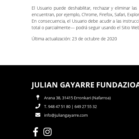
El Usuario puede deshabilitar, rechazar y eliminar l
encuentran, por ejemplo, Chrome, Firefox, Safari, Explo
En consecuencia, el Usuario debe acudir a las instrucc
total o parcialmente— podrá seguir usando el Sitio Web,
Última actualización: 23 de octubre de 2020
JULIAN GAYARRE FUNDAZIO
Arana 38, 31415 Erronkari (Nafarroa)
T. 948 47 51 80 | 649 27 55 32
info@juliangayarre.com