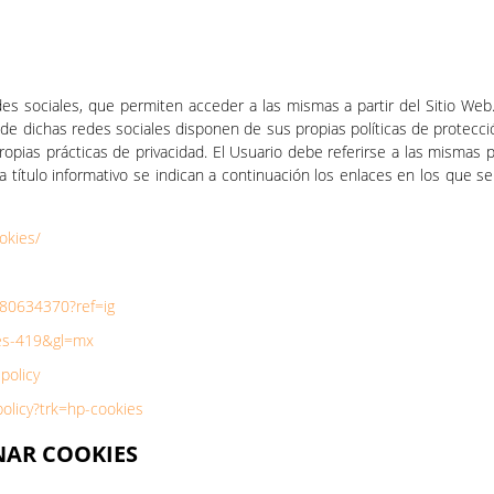
sociales, que permiten acceder a las mismas a partir del Sitio Web.
 de dichas redes sociales disponen de sus propias políticas de protecc
opias prácticas de privacidad. El Usuario debe referirse a las mismas 
 título informativo se indican a continuación los enlaces en los que se
okies/
480634370?ref=ig
l=es-419&gl=mx
policy
policy?trk=hp-cookies
NAR COOKIES