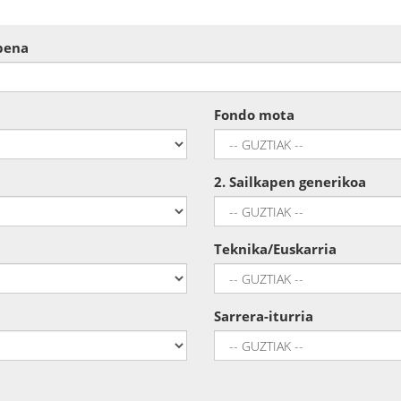
apena
Fondo mota
2. Sailkapen generikoa
Teknika/Euskarria
Sarrera-iturria