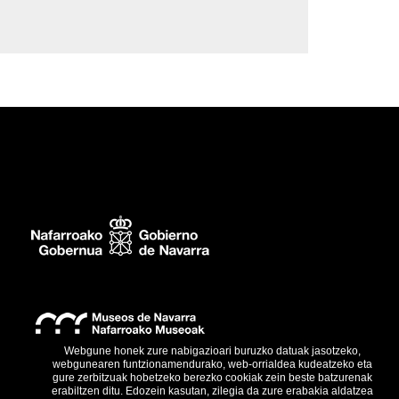
Webgune honek zure nabigazioari buruzko datuak jasotzeko,
webgunearen funtzionamendurako, web-orrialdea kudeatzeko eta
gure zerbitzuak hobetzeko berezko cookiak zein beste batzurenak
erabiltzen ditu. Edozein kasutan, zilegia da zure erabakia aldatzea