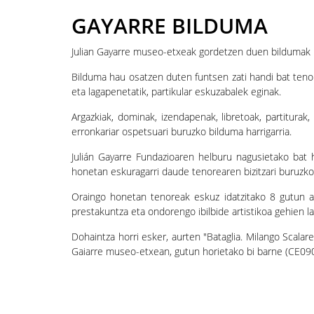
GAYARRE BILDUMA
Julian Gayarre museo-etxeak gordetzen duen bildumak 
Bilduma hau osatzen duten funtsen zati handi bat tenor
eta lagapenetatik, partikular eskuzabalek eginak.
Argazkiak, dominak, izendapenak, libretoak, partiturak
erronkariar ospetsuari buruzko bilduma harrigarria.
Julián Gayarre Fundazioaren helburu nagusietako bat 
honetan eskuragarri daude tenorearen bizitzari buruzko z
Oraingo honetan tenoreak eskuz idatzitako 8 gutun a
prestakuntza eta ondorengo ibilbide artistikoa gehien l
Dohaintza horri esker, aurten "Bataglia. Milango Scalar
Gaiarre museo-etxean, gutun horietako bi barne (CE09