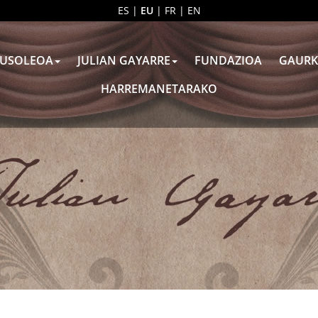
ES
|
EU
|
FR
|
EN
USOLEOA
JULIAN GAYARRE
FUNDAZIOA
GAURK
HARREMANETARAKO