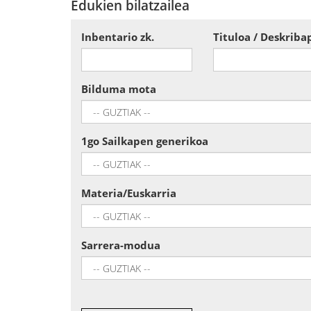
Edukien bilatzailea
Inbentario zk.
Tituloa / Deskrib
Bilduma mota
1go Sailkapen generikoa
Materia/Euskarria
Sarrera-modua
Bilatu