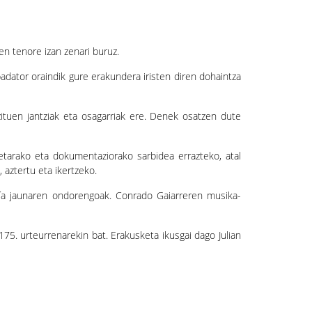
n tenore izan zenari buruz.
adator oraindik gure erakundera iristen diren dohaintza
 zituen jantziak eta osagarriak ere. Denek osatzen dute
etarako eta dokumentaziorako sarbidea errazteko, atal
 aztertu eta ikertzeko.
cía jaunaren ondorengoak. Conrado Gaiarreren musika-
175. urteurrenarekin bat. Erakusketa ikusgai dago Julian