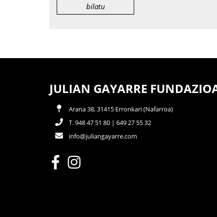
JULIAN GAYARRE FUNDAZIO
Arana 38, 31415 Erronkari (Nafarroa)
T. 948 47 51 80 | 649 27 55 32
info@juliangayarre.com