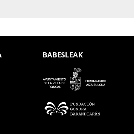
A
BABESLEAK