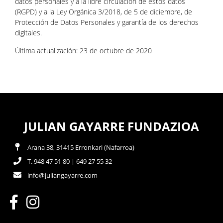
datos personales y a la libre circulación de estos datos
(RGPD) y a la Ley Orgánica 3/2018, de 5 de diciembre, de
Protección de Datos Personales y garantía de los derechos
digitales.
Última actualización: 23 de octubre de 2020
JULIAN GAYARRE FUNDAZIOA
Arana 38, 31415 Erronkari (Nafarroa)
T. 948 47 51 80 | 649 27 55 32
info@juliangayarre.com