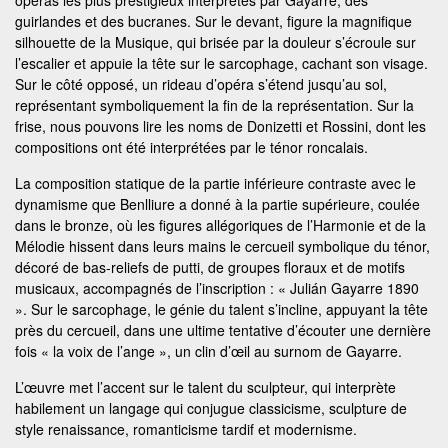
opéras les plus prestigieux interprétés par Gayarre, des
guirlandes et des bucranes. Sur le devant, figure la magnifique
silhouette de la Musique, qui brisée par la douleur s’écroule sur
l’escalier et appuie la tête sur le sarcophage, cachant son visage.
Sur le côté opposé, un rideau d’opéra s’étend jusqu’au sol,
représentant symboliquement la fin de la représentation. Sur la
frise, nous pouvons lire les noms de Donizetti et Rossini, dont les
compositions ont été interprétées par le ténor roncalais.
La composition statique de la partie inférieure contraste avec le
dynamisme que Benlliure a donné à la partie supérieure, coulée
dans le bronze, où les figures allégoriques de l’Harmonie et de la
Mélodie hissent dans leurs mains le cercueil symbolique du ténor,
décoré de bas-reliefs de putti, de groupes floraux et de motifs
musicaux, accompagnés de l’inscription : « Julián Gayarre 1890
». Sur le sarcophage, le génie du talent s’incline, appuyant la tête
près du cercueil, dans une ultime tentative d’écouter une dernière
fois « la voix de l’ange », un clin d’œil au surnom de Gayarre.
L’œuvre met l’accent sur le talent du sculpteur, qui interprète
habilement un langage qui conjugue classicisme, sculpture de
style renaissance, romanticisme tardif et modernisme.