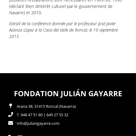
(déclaré Bien dintérêt culturel par le gouvernement de
Navarre) et 2010.
Extrait de la conférence donnée par le professeur José Javier
Azanza López à la Casa del Valle de Roncal, le 19 septembre
2015.
FONDATION JULIÁN GAYARRE
Arana 38, 31415 Roncal (Navarra)
T. 948 47 51 80 | 649 27 55 32
info@juliangayarre.com