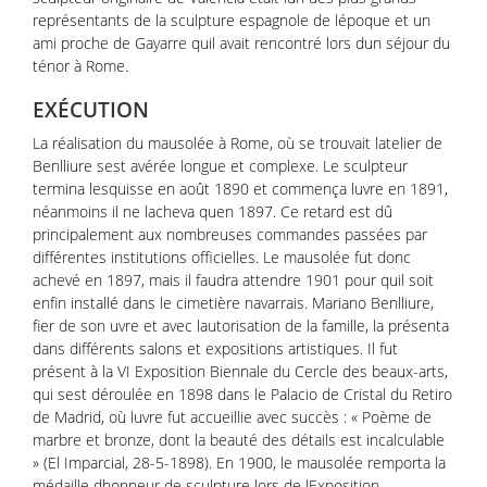
représentants de la sculpture espagnole de lépoque et un
ami proche de Gayarre quil avait rencontré lors dun séjour du
ténor à Rome.
EXÉCUTION
La réalisation du mausolée à Rome, où se trouvait latelier de
Benlliure sest avérée longue et complexe. Le sculpteur
termina lesquisse en août 1890 et commença luvre en 1891,
néanmoins il ne lacheva quen 1897. Ce retard est dû
principalement aux nombreuses commandes passées par
différentes institutions officielles. Le mausolée fut donc
achevé en 1897, mais il faudra attendre 1901 pour quil soit
enfin installé dans le cimetière navarrais. Mariano Benlliure,
fier de son uvre et avec lautorisation de la famille, la présenta
dans différents salons et expositions artistiques. Il fut
présent à la VI Exposition Biennale du Cercle des beaux-arts,
qui sest déroulée en 1898 dans le Palacio de Cristal du Retiro
de Madrid, où luvre fut accueillie avec succès : « Poème de
marbre et bronze, dont la beauté des détails est incalculable
» (El Imparcial, 28-5-1898). En 1900, le mausolée remporta la
médaille dhonneur de sculpture lors de lExposition