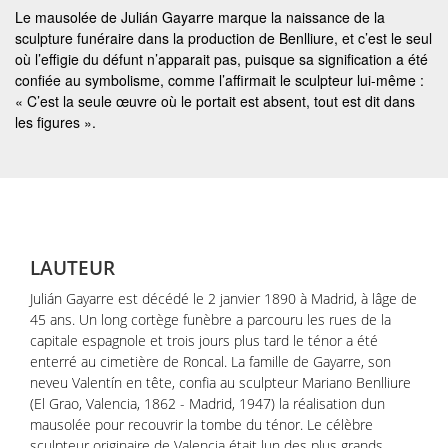
Le mausolée de Julián Gayarre marque la naissance de la
sculpture funéraire dans la production de Benlliure, et c’est le seul
où l’effigie du défunt n’apparait pas, puisque sa signification a été
confiée au symbolisme, comme l’affirmait le sculpteur lui-même :
« C’est la seule œuvre où le portait est absent, tout est dit dans
les figures ».
LAUTEUR
Julián Gayarre est décédé le 2 janvier 1890 à Madrid, à lâge de
45 ans. Un long cortège funèbre a parcouru les rues de la
capitale espagnole et trois jours plus tard le ténor a été
enterré au cimetière de Roncal. La famille de Gayarre, son
neveu Valentín en tête, confia au sculpteur Mariano Benlliure
(El Grao, Valencia, 1862 - Madrid, 1947) la réalisation dun
mausolée pour recouvrir la tombe du ténor. Le célèbre
sculpteur originaire de Valencia était lun des plus grands