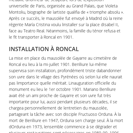
universelle de Paris, organisée au Grand Palais, que Violeta
Montoliu, biographe de lartiste qualifia de « triomphe absolu ».
Après ce succès, le mausolée fut envoyé à Madrid où la reine
régente María Cristina voulu linstaller sur la place dIsabel II,
face au Teatro Real. Néanmoins, la famille du ténor refusa et
le fit transporter à Roncal en 1901.
INSTALLATION À RONCAL
La mise en place du mausolée de Gayarre au cimetière de
Roncal eu lieu à la mi-juillet 1901. Benlliure lui-même
supervisa son installation, profondément triste dabandonner
son uvre dans le village des Pyrénées où selon lui elle naurait
pas limportance quelle méritait. Linauguration officielle du
monument eu lieu le 1er octobre 1901. Mariano Benlliure
avait été un ami proche de Gayarre et son uvre fut très
importante pour lui, aussi pendant plusieurs décades, il se
chargea personnellement de lentretien du mausolée,
partageant la tâche avec son disciple Fructuoso Orduna. À la
mort de Benlliure en 1947, Orduna sen charge seul. À la mort
dOrduna en 1973, lensemble commence à se dégrader et
plusieurs restaurations sont nécessaires en 1989-90, 1996